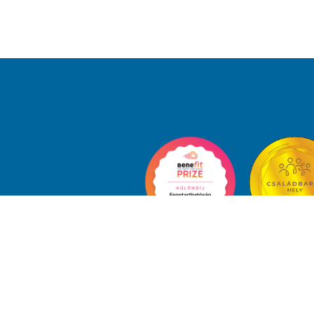
Teljes szívvel, tiszta vízzel