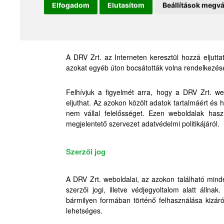
Elfogadom
Elutasítom
Beállítások megvá
A DRV Zrt. – a vevői, partnerei és egyéb ügyf
kapcsolataira vonatkozó – valamennyi információt ü
csak az érintett adatszolgáltató adhat felmentést.
A DRV Zrt. az Interneten keresztül hozzá eljutt
azokat egyéb úton bocsátották volna rendelkezés
Felhívjuk a figyelmét arra, hogy a DRV Zrt. w
eljuthat. Az azokon közölt adatok tartalmáért és 
nem vállal felelősséget. Ezen weboldalak haszn
megjelentető szervezet adatvédelmi politikájáról.
Szerzői jog
A DRV Zrt. weboldalai, az azokon található mind
szerzői jogi, illetve védjegyoltalom alatt áll
bármilyen formában történő felhasználása kizáró
lehetséges.