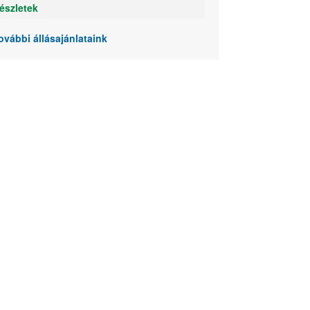
észletek
ovábbi állásajánlataink