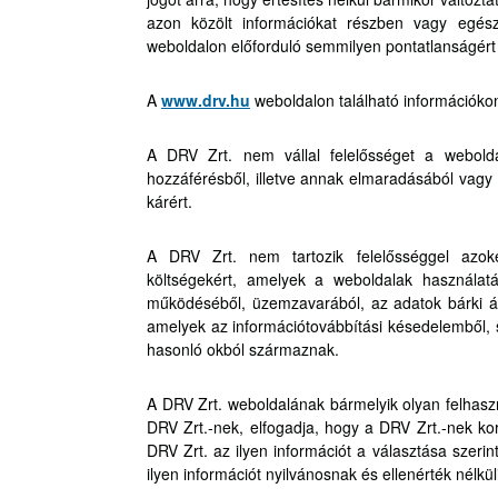
azon közölt információkat részben vagy egés
weboldalon előforduló semmilyen pontatlanságért
A
www.drv.hu
weboldalon található információkon
A DRV Zrt. nem vállal felelősséget a weboldal
hozzáférésből, illetve annak elmaradásából vag
kárért.
A DRV Zrt. nem tartozik felelősséggel azoké
költségekért, amelyek a weboldalak használatá
működéséből, üzemzavarából, az adatok bárki álta
amelyek az információtovábbítási késedelemből,
hasonló okból származnak.
A DRV Zrt. weboldalának bármelyik olyan felhaszná
DRV Zrt.-nek, elfogadja, hogy a DRV Zrt.-nek kor
DRV Zrt. az ilyen információt a választása szerint
ilyen információt nyilvánosnak és ellenérték nélküli