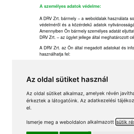
A személyes adatok védelme:
A DRV Zrt. bármely – a weboldalak használata s
védelméről és a közérdekű adatok nyilvánosságáró
Amennyiben Ön bármely személyes adatát eljuttatj
DRV Zrt. – az ügylet jellege által meghatározott cél
A DRV Zrt. az Ön által megadott adatokat és inf
használhatja fel:
piackutatás, piaci elemzés;
vevői szokások elemzése;
Az oldal sütiket használ
látogatottsági statisztikák összeállítása;
ingyenes nyeremény és egyéb játékok bonyolí
Az oldal sütiket alkalmaz, amelyek révén javít
tájékoztatás nyújtása új termékekről, szolgáltat
érkeztek a látogatóink. Az adatkezelési tájéko
el.
tájékoztatás nyújtása különböző akciókról;
vevői reklamációk intézése;
Ismerje meg a weboldalon alkalmazott
sütik ré
megrendelések intézése.