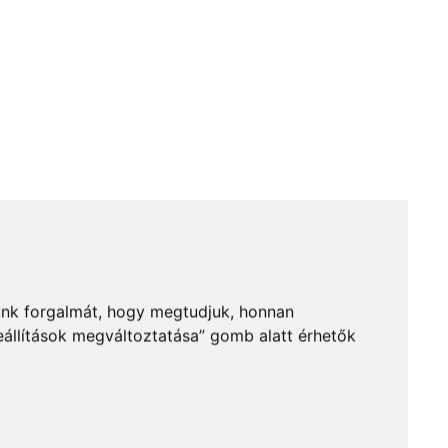
lunk forgalmát, hogy megtudjuk, honnan
Beállítások megváltoztatása” gomb alatt érhetők