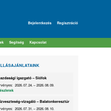
Bejelentkezés
Regisztráció
sek
Segítség
Kapcsolat
LLÁSAJÁNLATAINK
azdasági igazgató – Siófok
rvényes:
2026. 07. 24.
–
2026. 08. 09.
észletek
ízveszteség-vizsgáló – Balatonkeresztúr
rvényes:
2026. 07. 31.
–
2026. 08. 10.