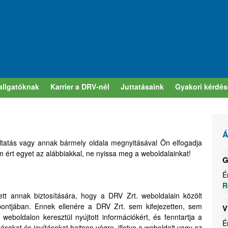
allgatóknak
Karrier a DRV-nél
Juttatásaink
Gyakori kérdé
Á
áltatás vagy annak bármely oldala megnyitásával Ön elfogadja
nem ért egyet az alábbiakkal, ne nyissa meg a weboldalainkat!
G
É
R
tt annak biztosítására, hogy a DRV Zrt. weboldalain közölt
pontjában. Ennek ellenére a DRV Zrt. sem kifejezetten, sem
V
weboldalon keresztül nyújtott információkért, és fenntartja a
É
tásokat és javításokat hajtson végre, illetve a weboldalt vagy az