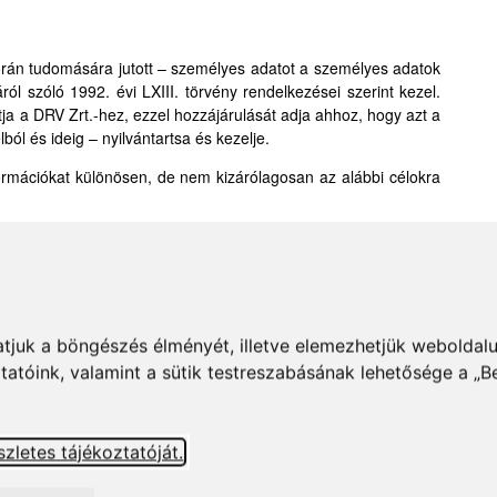
orán tudomására jutott – személyes adatot a személyes adatok
l szóló 1992. évi LXIII. törvény rendelkezései szerint kezel.
a a DRV Zrt.-hez, ezzel hozzájárulását adja ahhoz, hogy azt a
ból és ideig – nyilvántartsa és kezelje.
ormációkat különösen, de nem kizárólagosan az alábbi célokra
tása;
hatjuk a böngészés élményét, illetve elemezhetjük webolda
ásokról;
ztatóink, valamint a sütik testreszabásának lehetősége a „
szletes tájékoztatóját.