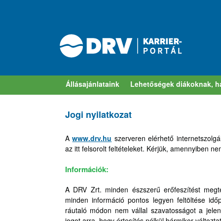
Ugrás
a
tartalomhoz
Állásajánlataink
Lehetőségek diákoknak, h
Jogi nyilatkozat
A
www.drv.hu
szerveren elérhető internetszolg
az itt felsorolt feltételeket. Kérjük, amennyiben 
Információk:
A DRV Zrt. minden észszerű erőfeszítést megte
minden információ pontos legyen feltöltése idő
ráutaló módon nem vállal szavatosságot a jelen 
jogot arra, hogy értesítés nélkül bármikor változta