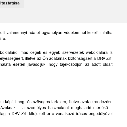
ltoztatása
elei személyére, adataira, a DRV Zrt.-vel fennálló üzleti
zleti titokként kezeli. Az üzleti titokként történő kezelés alól
atott valamennyi adatot ugyanolyan védelemmel kezeli, mintha
ére.
eboldalairól más cégek és egyéb szervezetek weboldalára is
helyességéért, illetve az Ön adatainak biztonságáért a DRV Zrt.
álata esetén javasoljuk, hogy tájékozódjon az adott oldalt
en képi, hang- és szöveges tartalom, illetve azok elrendezése
nak. Azoknak – a személyes használatot meghaladó mértékű –
lag a DRV Zrt. kifejezett erre vonatkozó írásos engedélyével