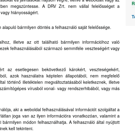
R
zben megszüntesse. A DRV Zrt. nem vállal felelősséget a
 vagy hiányosságért.
T
 alapuló bármilyen döntés a felhasználó saját felelőssége.
hoz, illetve az ott található bármilyen információhoz való
y ezek felhasználásából származó semmiféle veszteségért vagy
rt az esetlegesen bekövetkező károkért, veszteségekért,
ból, azok használatra képtelen állapotából, nem megfelelő
l történő illetéktelen megváltoztatásából keletkeznek, illetve
 számítógépes vírusból vonal- vagy rendszerhibából, vagy más
lója, aki a weboldal felhasználásával információt szolgáltat a
látlan joga van az ilyen információra vonatkozóan, valamint a
i bármilyen módon felhasználhatja. A felhasználó által nyújtott
nek kell tekinteni.